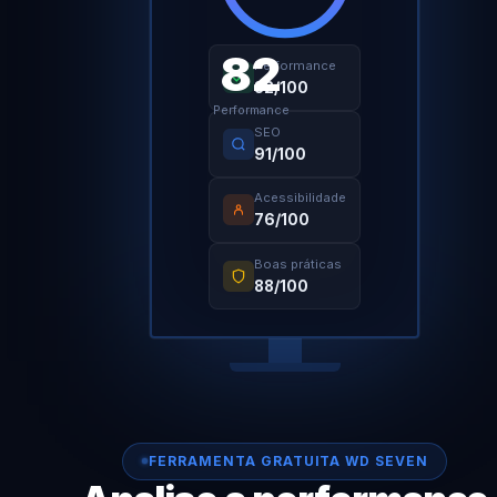
82
Performance
82/100
Performance
SEO
91/100
Acessibilidade
76/100
Boas práticas
88/100
FERRAMENTA GRATUITA WD SEVEN