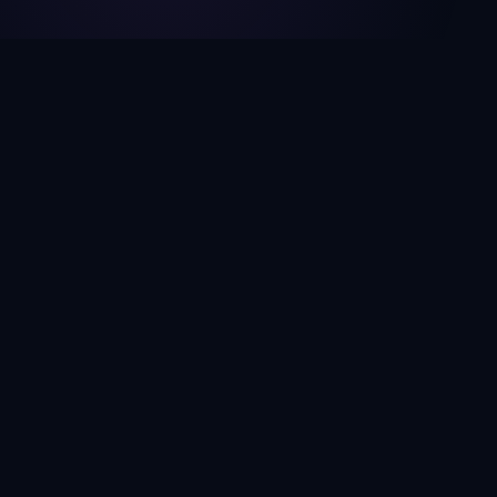
Como funciona?
1
Informe a URL do site
Digite o endereço do site que você deseja analisar.