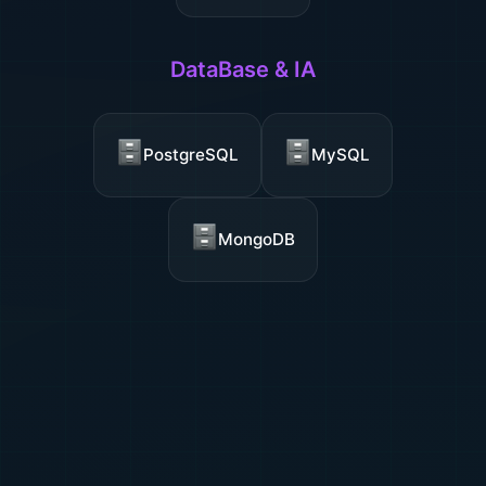
DataBase & IA
PostgreSQL
MySQL
MongoDB