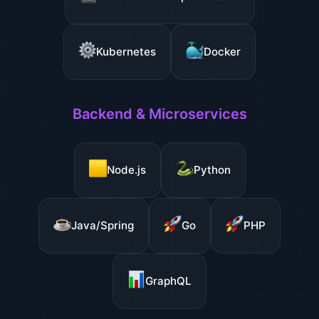
Kubernetes
Docker
Backend & Microservices
Node.js
Python
Java/Spring
Go
PHP
GraphQL