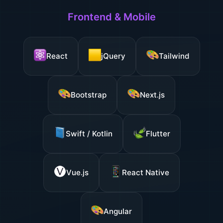
Frontend & Mobile
React
jQuery
Tailwind
Bootstrap
Next.js
Swift / Kotlin
Flutter
Vue.js
React Native
Angular