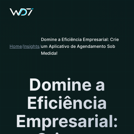
Domine a Eficiência Empresarial: Crie
Home
Insights
um Aplicativo de Agendamento Sob
Medida!
Domine a
Eficiência
Empresarial: