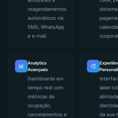
lembretes e
CRM, ER
reagendamentos
sistema
automáticos via
pagame
SMS, WhatsApp
calendá
e e-mail.
corporat
Analytics
Experiên
📊
🎨
Avançado
Personal
Dashboards em
Interfac
tempo real com
label to
métricas de
alinhad
ocupação,
identida
cancelamentos e
da sua 