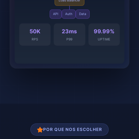
API
Auth
Data
50K
23ms
99.99%
RPS
P99
UPTIME
POR QUE NOS ESCOLHER