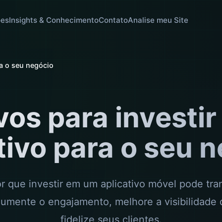
ões
Insights & Conhecimento
Contato
Analise meu Site
ra o seu negócio
vos para investi
tivo para o seu 
r que investir em um aplicativo móvel pode tra
aumente o engajamento, melhore a visibilidade 
fidelize seus clientes.