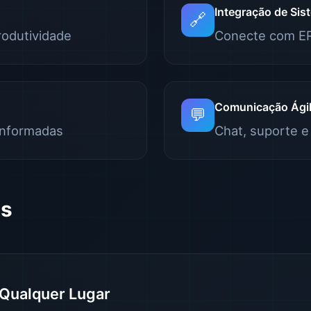
Integração de Sis
🔗
rodutividade
Conecte com ER
Comunicação Ági
💬
informadas
Chat, suporte e
os
 Qualquer Lugar