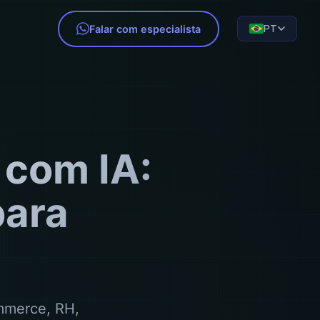
PT
Falar com especialista
 com IA:
para
mmerce, RH,