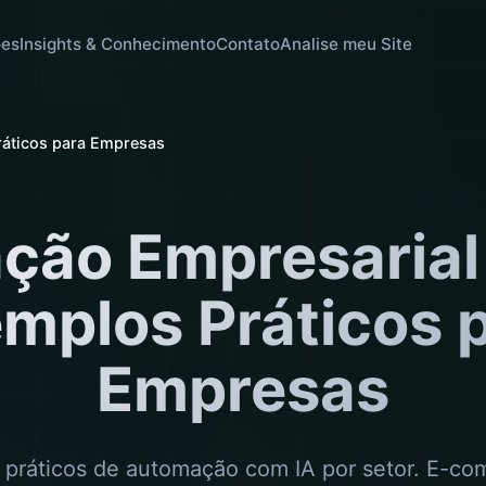
ões
Insights & Conhecimento
Contato
Analise meu Site
ráticos para Empresas
ão Empresarial
mplos Práticos 
Empresas
 práticos de automação com IA por setor. E-co