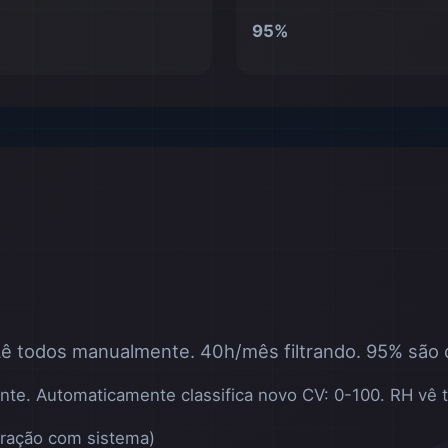
95%
ê todos manualmente. 40h/mês filtrando. 95% são d
te. Automaticamente classifica novo CV: 0-100. RH vê to
gração com sistema)