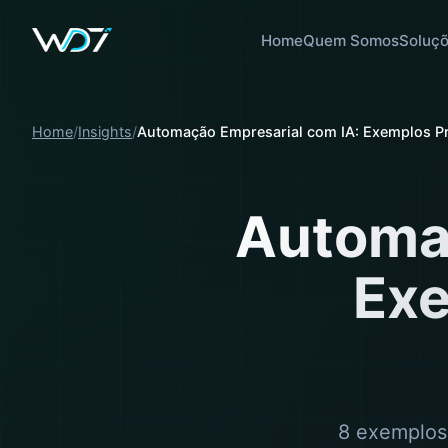
Home
Quem Somos
Soluç
Home
Insights
Automação Empresarial com IA: Exemplos P
Automaç
Exe
8 exemplos