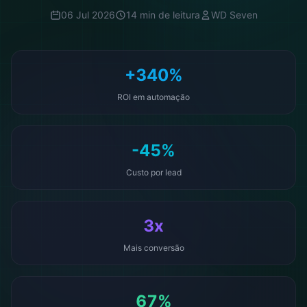
06 Jul 2026
14 min de leitura
WD Seven
+340%
ROI em automação
-45%
Custo por lead
3x
Mais conversão
67%